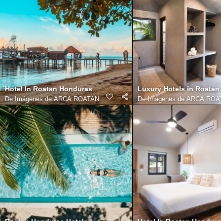
Hotel In Roatan Honduras
Luxury Hotels in Roata
De
Imágenes de ARCA ROATAN
De
Imágenes de ARCA ROA