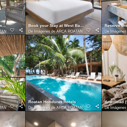
onduras Luxury Resorts today
Book your Stay at West Bay Honduras Hotels
Reserve th
TAN
De
Imágenes de ARCA ROATAN
De
Imágene
Roatan Honduras Hotels
download (
TAN
De
Imágenes de ARCA ROATAN
De
Imágene