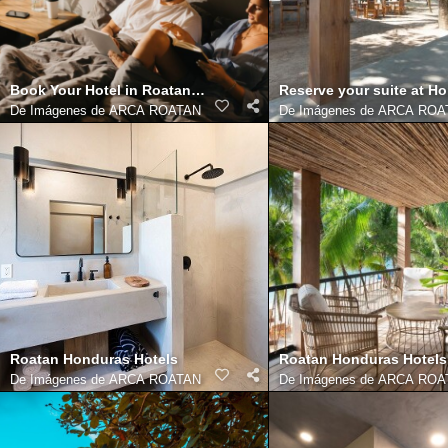
Book Your Hotel in Roatan, Honduras
Reserve your suite at H
De
Imágenes de ARCA ROATAN
De
Imágenes de ARCA ROA
Roatan Honduras Hotels
Roatan Honduras Hotels
De
Imágenes de ARCA ROATAN
De
Imágenes de ARCA ROA