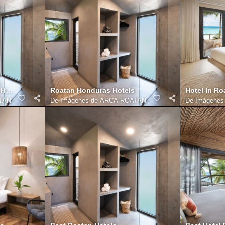
n Honduras
Roatan Honduras Hotels
Hotel In R
TAN
De
Imágenes de ARCA ROATAN
De
Imágene