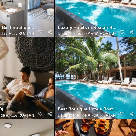
e Best Boutique Hotels Roatan
Luxury Hotels in Roatan Honduras
s de ARCA ROATAN
De
Imágenes de ARCA ROATAN
9)
Best Boutique Hotels Roatan
s de ARCA ROATAN
De
Imágenes de ARCA ROATAN