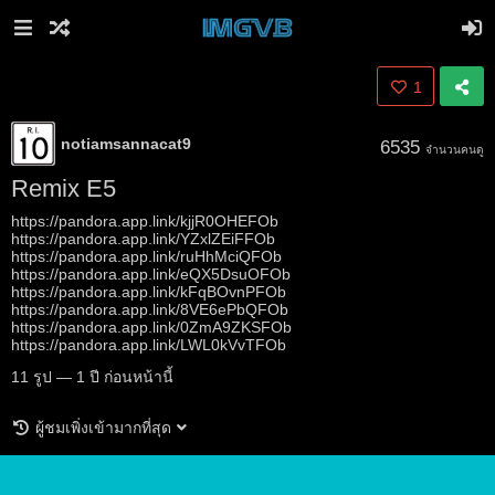
1
notiamsannacat9
6535
จำนวนคนดู
Remix E5
https://pandora.app.link/kjjR0OHEFOb
https://pandora.app.link/YZxlZEiFFOb
https://pandora.app.link/ruHhMciQFOb
https://pandora.app.link/eQX5DsuOFOb
https://pandora.app.link/kFqBOvnPFOb
https://pandora.app.link/8VE6ePbQFOb
https://pandora.app.link/0ZmA9ZKSFOb
https://pandora.app.link/LWL0kVvTFOb
11
รูป
—
1 ปี ก่อนหน้านี้
ผู้ชมเพิ่งเข้ามากที่สุด