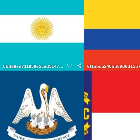
0bde6ed711858e55ed5147bac408f215
6f1abca240bb89d6d15b7