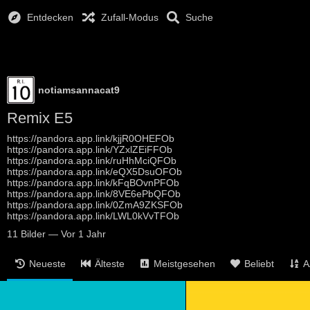
Entdecken
Zufall-Modus
Suche
notiamsannacat9
Remix E5
https://pandora.app.link/kjjR0OHEFOb
https://pandora.app.link/YZxlZEiFFOb
https://pandora.app.link/ruHhMciQFOb
https://pandora.app.link/eQX5DsuOFOb
https://pandora.app.link/kFqBOvnPFOb
https://pandora.app.link/8VE6ePbQFOb
https://pandora.app.link/0ZmA9ZKSFOb
https://pandora.app.link/LWL0kVvTFOb
11
Bilder
—
Vor 1 Jahr
Neueste
Älteste
Meistgesehen
Beliebt
A