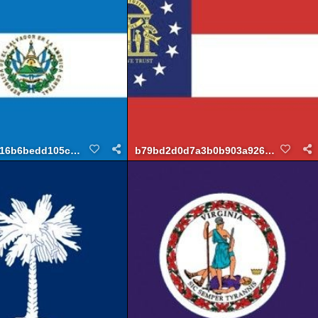
a16b6bedd105c45fc79b20a
b79bd2d0d7a3b0b903a92629865b2fb