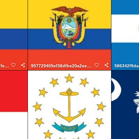
fec8a8bf12e
957729405ef38dfbe20a2eef4ce5701a
586342f9d