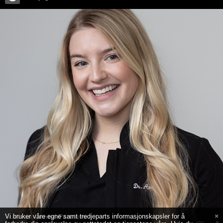
Sullivan Dental Partners
Vi bruker våre egne samt tredjeparts informasjonskapsler for å