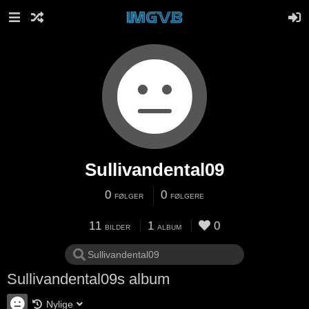
Sullivandental09
0
0
FØLGER
FØLGERE
11
1
0
BILDER
ALBUM
Sullivandental09s album
Nylige