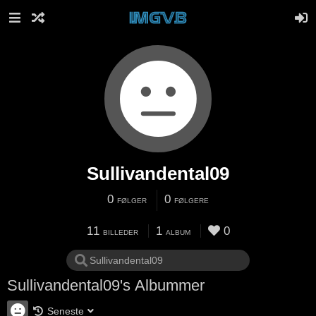
Sullivandental09
0
0
FØLGER
FØLGERE
11
1
0
BILLEDER
ALBUM
Sullivandental09's Albummer
Seneste