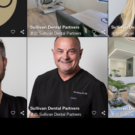
Sullivan Dental Partners
Sullivan De
s
來自
Sullivan Dental Partners
來自
Sullivan
Sullivan Dental Partners
Sullivan De
s
來自
Sullivan Dental Partners
來自
Sullivan