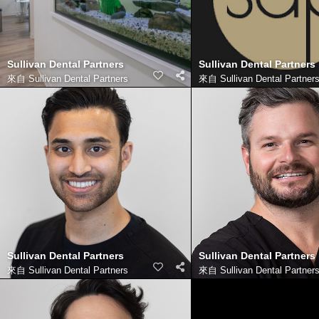
Sullivan Dental Partners
Sullivan Dental Partners
來自
Sullivan Dental Partners
來自
Sullivan Dental Partner
Sullivan Dental Partners
Sullivan Dental Partners
來自
Sullivan Dental Partners
來自
Sullivan Dental Partner