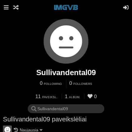
Sullivandental09
0
0
FOLLOWING
FOLLOWERS
11
1
0
PAVEIKSL.
ALBUM.
Sullivandental09 paveikslėliai
Naujausia