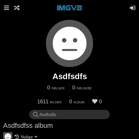
Asdfsdfs
0
0
FØLGER
FØLGERE
1611
0
0
BILDER
ALBUM
Asdfsdfss album
Nylige