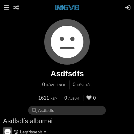
Asdfsdfs
0
0
KÖVETÉSEK
KÖVETŐK
1611
0
0
KÉP
ALBUM
Asdfsdfs albumai
Legfrissebb