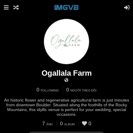
Ogallala Farm
0
0
FOLLOWING
NGƯỜI THEO DÕI
An historic flower and regenerative agricultural farm is just minutes
from downtown Boulder. Situated along the foothills of the Rocky
Mountains, this idyllic venue is perfect for your wedding, special
occasions.
7
0
0
ẢNH
ALBUM