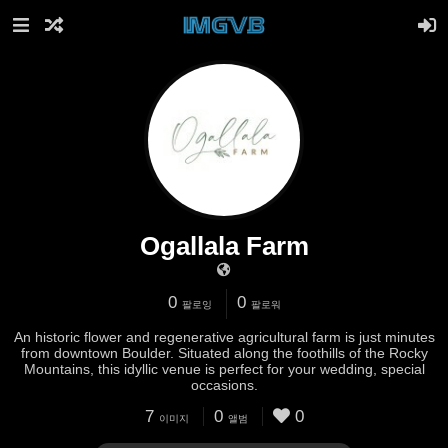
Ogallala Farm
0
0
팔로잉
팔로워
An historic flower and regenerative agricultural farm is just minutes
from downtown Boulder. Situated along the foothills of the Rocky
Mountains, this idyllic venue is perfect for your wedding, special
occasions.
7
0
0
이미지
앨범