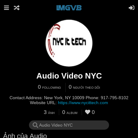
Audio Video NYC
0
0
FOLLOWING
NGƯỜI THEO DÕI
Contact Address: New York, NY 10009 Phone: 917-795-8102
Website URL:
https://www.nycittech.com
3
0
0
ẢNH
ALBUM
Ảnh của Audio