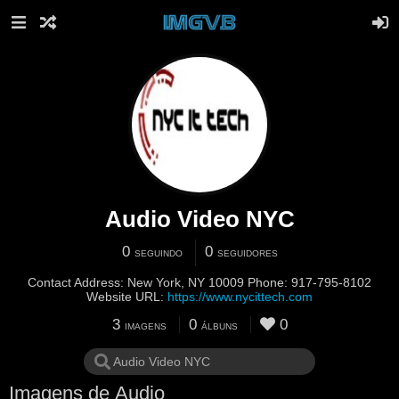
Audio Video NYC
0
0
SEGUINDO
SEGUIDORES
Contact Address: New York, NY 10009 Phone: 917-795-8102
Website URL:
https://www.nycittech.com
3
0
0
IMAGENS
ÁLBUNS
Imagens de Audio