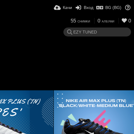
Качи
Вход
BG (BG)
55
0
0
СНИМКИ
АЛБУМИ