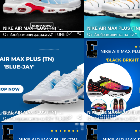
NIKE AIR MAX PLUS (TN) 'TIDES' 2022 RETRO
NIKE AIR MAX PLUS (TN
От
Изображенията на EZY TUNED
От
Изображенията на EZY
NIKE AIR MAX PLUS (TN) 'BLUE-JAY'
NIKE AIR MAX PLUS III 
От
Изображенията на EZY TUNED
От
Изображенията на EZY