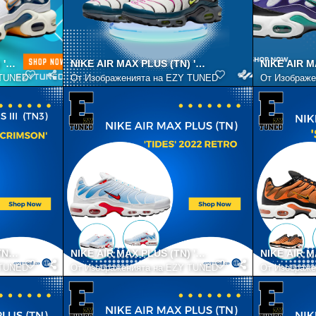
) 'MARINA-KUMQUAT'
NIKE AIR MAX PLUS (TN) 'LIGHT BONEYELLOW PU
NIKE AIR M
 TUNED
От
Изображенията на EZY TUNED
От
Изображе
(TN3) 'BLACK-BRIGHT CRIMSON'
NIKE AIR MAX PLUS (TN) 'TIDES' 2022 RETRO
NIKE AIR M
 TUNED
От
Изображенията на EZY TUNED
От
Изображе