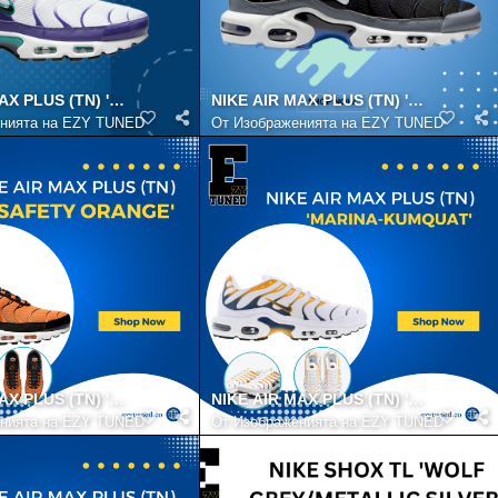
LSE'
AX PLUS (TN) 'GRAPES'
NIKE AIR MAX PLUS (TN) 'BLACKWHI
нията на EZY TUNED
От
Изображенията на EZY TUNED
AX PLUS (TN) 'SAFETY ORANGE'
NIKE AIR MAX PLUS (TN) 'MARINA-K
нията на EZY TUNED
От
Изображенията на EZY TUNED