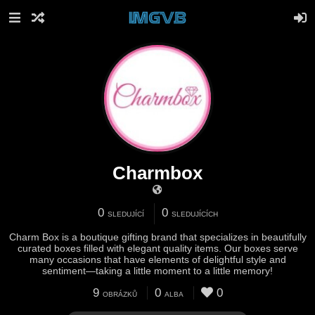
Charmbox
0
0
SLEDUJÍCÍ
SLEDUJÍCÍCH
Charm Box is a boutique gifting brand that specializes in beautifully
curated boxes filled with elegant quality items. Our boxes serve
many occasions that have elements of delightful style and
sentiment—taking a little moment to a little memory!
9
0
0
OBRÁZKŮ
ALBA