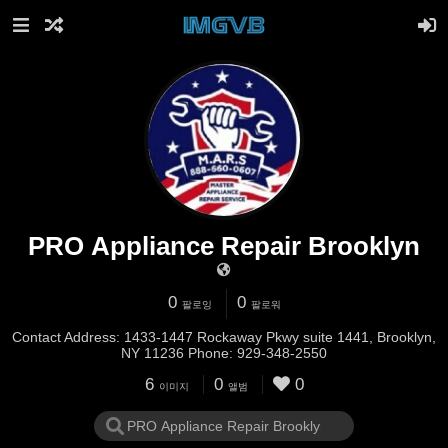
PRO Appliance Repair Brooklyn
0
0
팔로잉
팔로워
Contact Address: 1433-1447 Rockaway Pkwy suite 1441, Brooklyn,
NY 11236 Phone: 929-348-2550
6
0
0
이미지
앨범