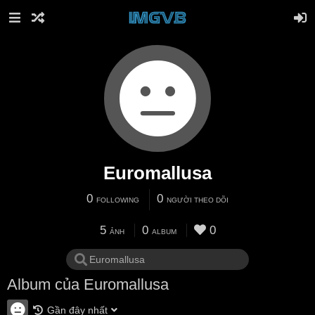
Euromallusa
0
0
FOLLOWING
NGƯỜI THEO DÕI
5
0
0
ẢNH
ALBUM
Album của Euromallusa
Gần đây nhất