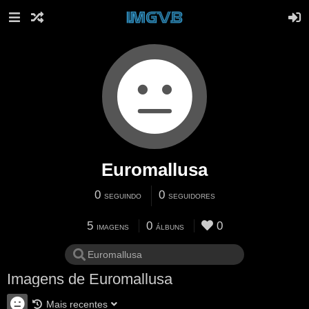
Euromallusa
0
0
SEGUINDO
SEGUIDORES
5
0
0
IMAGENS
ÁLBUNS
Imagens de Euromallusa
Mais recentes