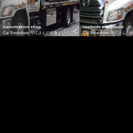
transmission shop
roadside assistance
Cаr Breakdоwn NYCさんの画像
より
Cаr Breakdоwn NYCさんの