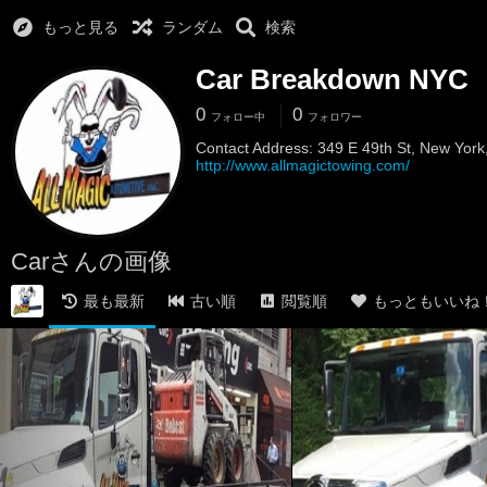
もっと見る
ランダム
検索
Cаr Breakdоwn NYC
0
0
フォロー中
フォロワー
Contact Address: 349 E 49th St, New Yo
http://www.allmagictowing.com/
Cаrさんの画像
最も最新
古い順
閲覧順
もっともいいね