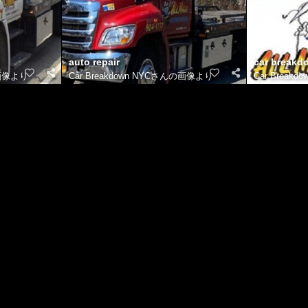
auto repair
car breakd
画像
より
Cаr Breakdоwn NYCさんの画像
より
Cаr Break