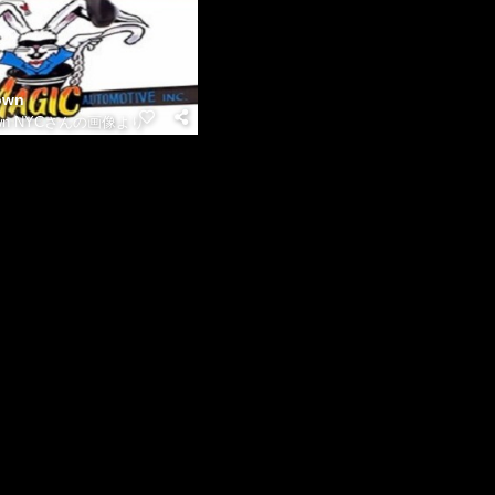
own
dоwn NYCさんの画像
より