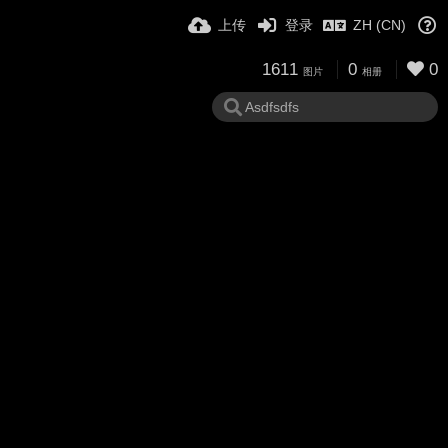
上传
登录
ZH (CN)
1611
0
0
图片
相册