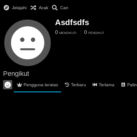
Jelajahi
Acak
Cari
Asdfsdfs
0
0
MENGIKUTI
PENGIKUT
Pengikut
Pengguna teratas
Terbaru
Terlama
Palin