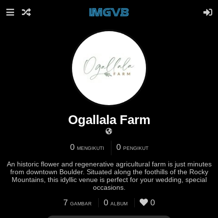
Ogallala Farm
0
0
MENGIKUTI
PENGIKUT
An historic flower and regenerative agricultural farm is just minutes
from downtown Boulder. Situated along the foothills of the Rocky
Mountains, this idyllic venue is perfect for your wedding, special
occasions.
7
0
0
GAMBAR
ALBUM