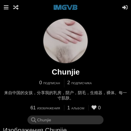
Chunjie
0
2
ПОДПИСАН
ПОДПИСЧИКА
来自中国的女孩，分享我的乳房，阴户，阴毛，生殖器，裸体。每一
寸肌肤。
61
1
0
ИЗОБРАЖЕНИЯ
АЛЬБОМ
Изображения Chunjie