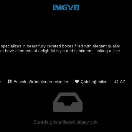
pecializes in beautifully curated boxes filled with elegant quality
 have elements of delightful style and sentiment—taking a little
r
En çok görüntülenen resimler
Çok beğenilen
AZ
Burada gösterilecek birşey yok.