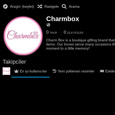
Araştır (keşfet)
Rastgele
Arama
Charmbox
0
0
TAKIP
İZLEYICILER
Charm Box is a boutique gifting brand that s
items. Our boxes serve many occasions that
moment to a little memory!
Takipciler
En iyi kullanıcılar
Yeni yüklenen resimler
Eskile