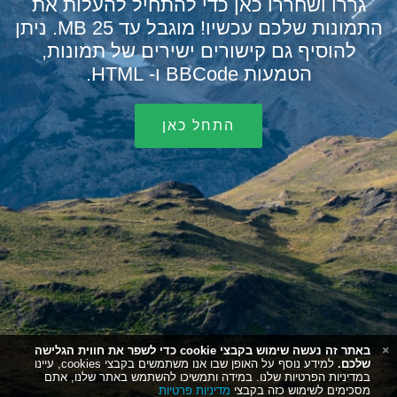
גררו ושחררו כאן כדי להתחיל להעלות את
התמונות שלכם עכשיו! מוגבל עד 25 MB. ניתן
להוסיף גם קישורים ישירים של תמונות,
הטמעות BBCode ו- HTML.
התחל כאן
באתר זה נעשה שימוש בקבצי cookie כדי לשפר את חווית הגלישה
שלכם.
למידע נוסף על האופן שבו אנו משתמשים בקבצי cookies, עיינו
במדיניות הפרטיות שלנו. במידה ותמשיכו להשתמש באתר שלנו, אתם
מסכימים לשימוש כזה בקבצי
מדיניות פרטיות