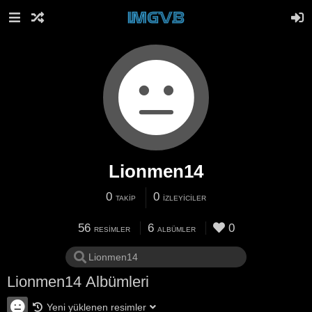
Lionmen14
0
0
TAKIP
İZLEYICILER
56
6
0
RESIMLER
ALBÜMLER
Lionmen14 Albümleri
Yeni yüklenen resimler