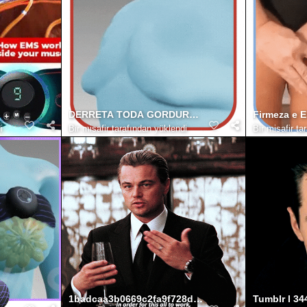
DERRETA TODA GORDURA DO PEITORAL
Firmeza e E
i
Bir misafir tarafından yüklendi
Bir misafir ta
1badcaa3b0669c2fa9f728d74e7cc451c29230eb
Tumblr l 3