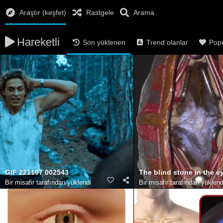
Araştır (keşfet)
Rastgele
Arama
Hareketli
Son yüklenen
Trend olanlar
Popü
GIF 221107 002543
The blind stone in the e
Bir misafir tarafından yüklendi
Bir misafir tarafından yüklend