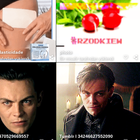
lasticidade
photo
rafından yüklendi
Bir misafir tarafından yüklendi
4470529669557
Tumblr l 34246627552090