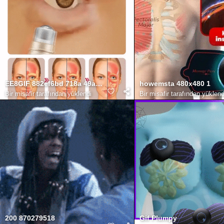
EE8GIF 882ef6bd 718a 49a9 8465 393542484520
howemsta 480x480 1
Bir misafir tarafından yüklendi
Bir misafir tarafından yüklend
200 870279518
Gif Plumpy