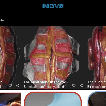
ler
yes of agnibaan
The blind stone in the eyes of agnibaan that glow
The blind s
i
Bir misafir tarafından yüklendi
Bir misafir ta