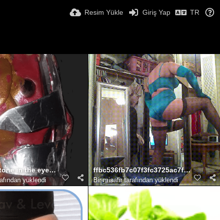
Resim Yükle
Giriş Yap
TR
s
tone in the eyes of agnibaan rotations
ffbc536fb7c07f3fc3725ac7fa7085d4
rafından yüklendi
Bir misafir tarafından yüklendi