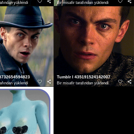
rafından yüklendi
Bir misafir tarafından yüklendi
38732654594823
Tumblr l 435191524142007
rafından yüklendi
Bir misafir tarafından yüklendi