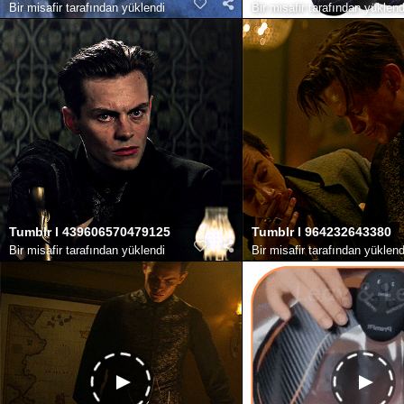
Bir misafir tarafından yüklendi
Bir misafir tarafından yüklend
Tumblr l 439606570479125
Tumblr l 964232643380
Bir misafir tarafından yüklendi
Bir misafir tarafından yüklend