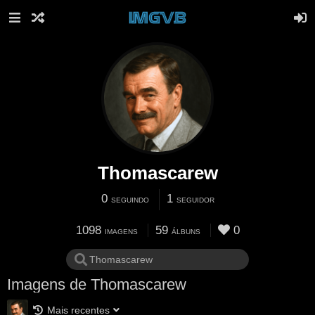
Thomascarew
0
1
SEGUINDO
SEGUIDOR
1098
59
0
IMAGENS
ÁLBUNS
Imagens de Thomascarew
Mais recentes