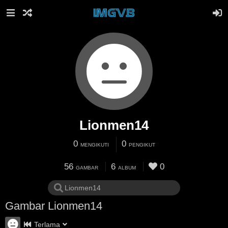
Lionmen14
0
0
MENGIKUTI
PENGIKUT
56
6
0
GAMBAR
ALBUM
Gambar Lionmen14
Terlama