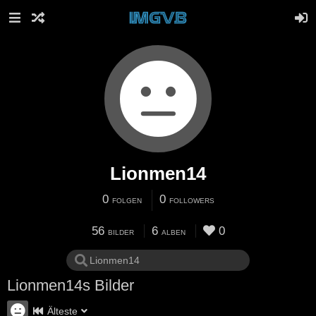
Lionmen14
0
0
FOLGEN
FOLLOWERS
56
6
0
BILDER
ALBEN
Lionmen14s Bilder
Älteste