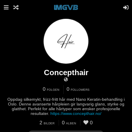
Concepthair
0
0
FOLGEN
FOLLOWERS
Oppdag silkemykt, frizz-fritt hår med Nano Keratin-behandling i
Oslo. Denne avanserte hårpleien gir langvarig glans, styrke og
glatthet. Perfekt for alle hårtyper som ønsker profesjonelle
resultater.
https://www.concepthair.no/
2
0
0
BILDER
ALBEN