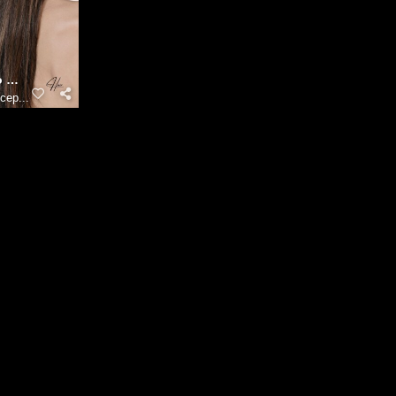
 Keratin Behandling
cep...