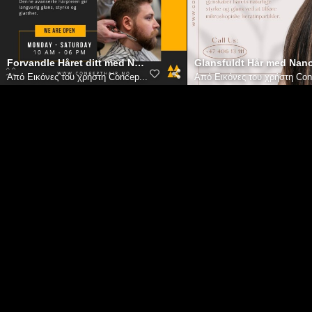
Forvandle Håret ditt med Nano Keratin-behandling i Oslo
Glansfuldt Hår med Nano
Από
Εικόνες του χρήστη Concep...
Από
Εικόνες του χρήστη Con