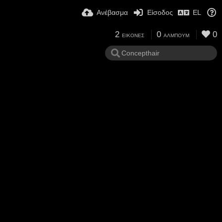
Ανέβασμα
Είσοδος
EL
2
0
0
ΕΙΚΌΝΕΣ
ΆΛΜΠΟΥΜ