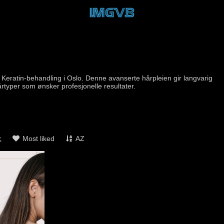
 Keratin-behandling i Oslo. Denne avanserte hårpleien gir langvarig
hårtyper som ønsker profesjonelle resultater.
ς
Most liked
AZ