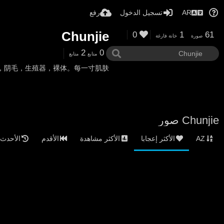
AR
تسجيل الدخول
رفع
Chunjie
0
1
61
صورة
خانة فارغة
2
0
متابع
متابع
，阴毛，生殖器，裸体。每一寸肌肤。
Chunjie صور
AZ
الأكثر إعجابا
الأكثر مشاهدة
الأقدم
الأحدث