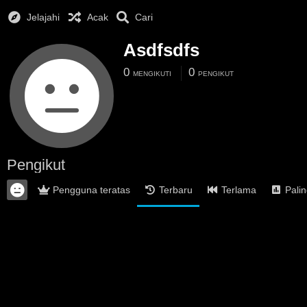
Jelajahi
Acak
Cari
Asdfsdfs
0
0
MENGIKUTI
PENGIKUT
Pengikut
Pengguna teratas
Terbaru
Terlama
Palin