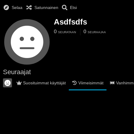
Selaa
Satunnainen
Etsi
Asdfsdfs
0
0
SEURATAAN
SEURAAJAA
Seuraajat
Suosituimmat käyttäjät
Viimeisimmät
Vanhimm