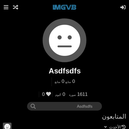
Asdfsdfs
0
0
متابع
متابع
0
0
1611
صورة
ألبوم
المتابعون
الأحدث